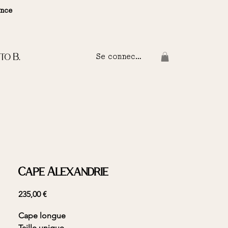
ance
to B.
Se connecter
Cape Alexandrie
Prix
235,00 €
Cape longue
Taille unique