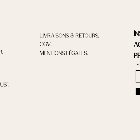
I
Livraisons & retours.
a
CGV.
.
Mentions légales.
p
E
s''.