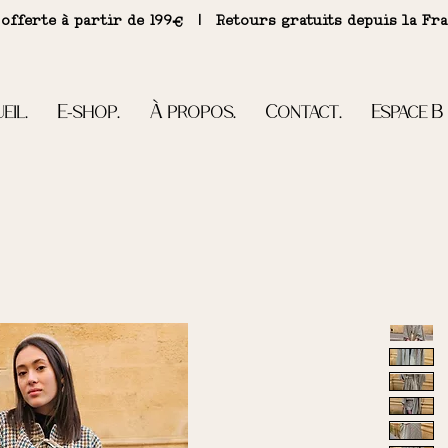
 offerte à partir de 199€ | R
etours gratuits depuis la Fr
eil.
E-shop.
À propos.
Contact.
Espace B 