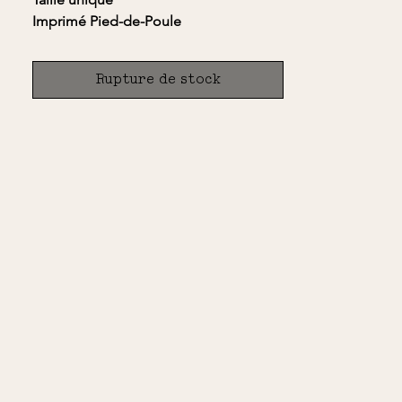
Imprimé Pied-de-Poule
3 façons de la porter:
- Ouvert avec la ceinture à la taille
Rupture de stock
tombante
- Noué au niveau de l'épaule gauche
- Noué à la taille
Tissu Stock Dormant exclusif Agnès b.
Laine/Polyamide/Élasthanne
Modèle imaginé et confectionné dans
le Sud de la France
Etiquettes et emballages recyclés
La modèle mesure 1m67 et porte
habituellement du S - La Cape
Alexandrie est une taille unique
CONSEIL D'ENTRETIEN
Lavage à froid en machine
Repassage à puissance modérée