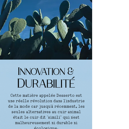
Innovation
&
Dur
a
b
i
li
té
Cette matière appelée Desserto est
une réelle révolution dans l'industrie
de la mode car jusqu'à récemment, les
seules alternatives au cuir animal
était le cuir dit ''simili''' qui n'est
malheureusement ni durable ni
écologique.