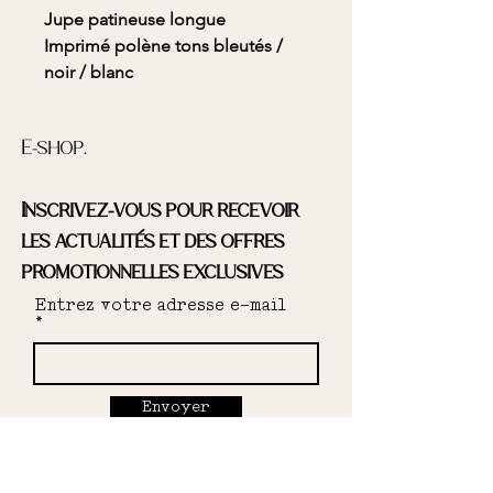
Jupe patineuse longue
Imprimé polène tons bleutés /
noir / blanc
Coupe patineuse
E-shop.
Taille haute élastiquée
Inscrivez-vous pour recevoir
Tissu Stock Dormant 100%
Polyester
les actualités et des offres
promotionnelles exclusives
Modèle imaginé et confectionné
Entrez votre adresse e-mail
dans le Sud de la France
Etiquettes et emballages recyclés
La modèle mesure 1m67 et porte
Envoyer
du 34
GUIDE DES TAILLES
34: Longueur devant depuis la