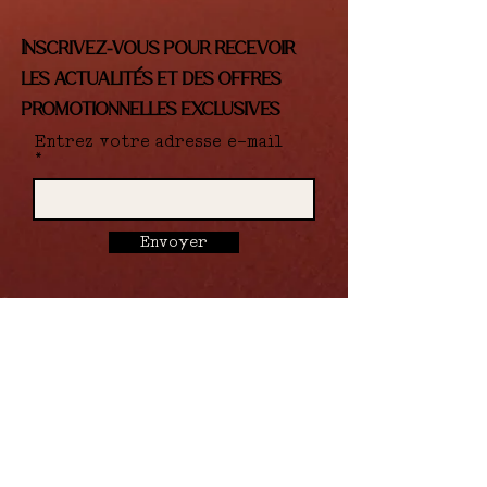
Inscrivez-vous pour recevoir
les actualités et des offres
promotionnelles exclusives
Entrez votre adresse e-mail
Envoyer
Instagram.
Nous Contacter.